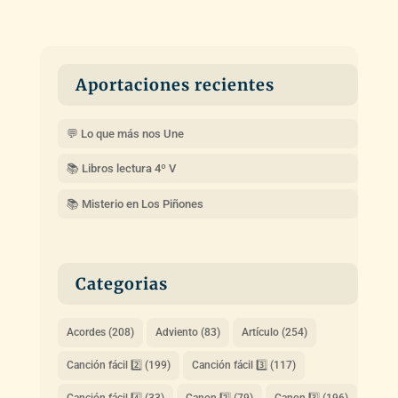
Aportaciones recientes
💬 Lo que más nos Une
📚 Libros lectura 4º V
📚 Misterio en Los Piñones
Categorias
Acordes
(208)
Adviento
(83)
Artículo
(254)
Canción fácil 2️⃣
(199)
Canción fácil 3️⃣
(117)
Canción fácil 4️⃣
(33)
Canon 2️⃣
(79)
Canon 3️⃣
(196)