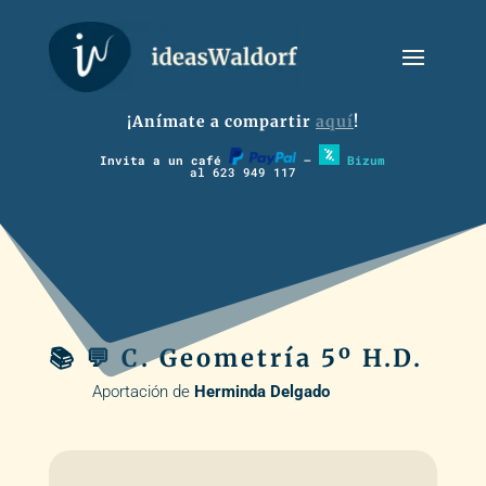
¡Anímate a compartir
aquí
!
Invita a un café
–
Bizum
al 623 949 117
📚 💬 C. Geometría 5º H.D.
Aportación de
Herminda Delgado