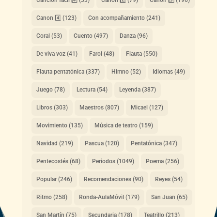
Canon 4️⃣
(123)
Con acompañamiento
(241)
Coral
(53)
Cuento
(497)
Danza
(96)
De viva voz
(41)
Farol
(48)
Flauta
(550)
Flauta pentatónica
(337)
Himno
(52)
Idiomas
(49)
Juego
(78)
Lectura
(54)
Leyenda
(387)
Libros
(303)
Maestros
(807)
Micael
(127)
Movimiento
(135)
Música de teatro
(159)
Navidad
(219)
Pascua
(120)
Pentatónica
(347)
Pentecostés
(68)
Periodos
(1049)
Poema
(256)
Popular
(246)
Recomendaciones
(90)
Reyes
(54)
Ritmo
(258)
Ronda-AulaMóvil
(179)
San Juan
(65)
San Martín
(75)
Secundaria
(178)
Teatrillo
(213)