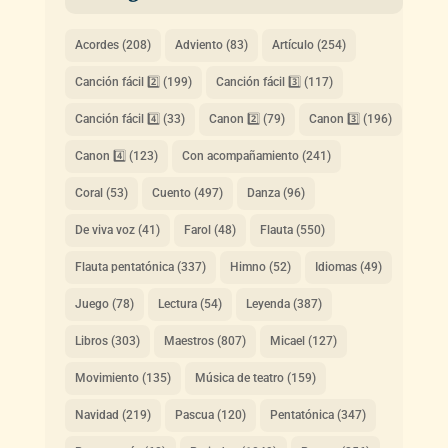
Acordes
(208)
Adviento
(83)
Artículo
(254)
Canción fácil 2️⃣
(199)
Canción fácil 3️⃣
(117)
Canción fácil 4️⃣
(33)
Canon 2️⃣
(79)
Canon 3️⃣
(196)
Canon 4️⃣
(123)
Con acompañamiento
(241)
Coral
(53)
Cuento
(497)
Danza
(96)
De viva voz
(41)
Farol
(48)
Flauta
(550)
Flauta pentatónica
(337)
Himno
(52)
Idiomas
(49)
Juego
(78)
Lectura
(54)
Leyenda
(387)
Libros
(303)
Maestros
(807)
Micael
(127)
Movimiento
(135)
Música de teatro
(159)
Navidad
(219)
Pascua
(120)
Pentatónica
(347)