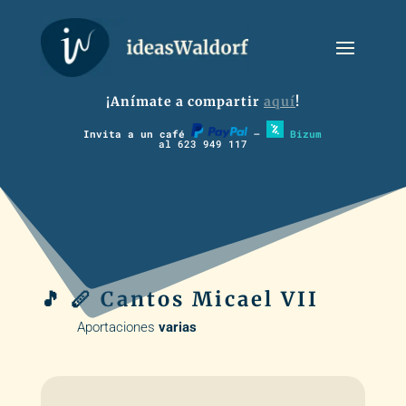
¡Anímate a compartir
aquí
!
Invita a un café
–
Bizum
al 623 949 117
🎵 🪈 Cantos Micael VII
Aportaciones
v
arias