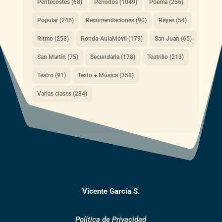
Pentecostés
(68)
Periodos
(1049)
Poema
(256)
Popular
(246)
Recomendaciones
(90)
Reyes
(54)
Ritmo
(258)
Ronda-AulaMóvil
(179)
San Juan
(65)
San Martín
(75)
Secundaria
(178)
Teatrillo
(213)
Teatro
(91)
Texto + Música
(358)
Varias clases
(234)
Vicente García S.
Política de Privacidad