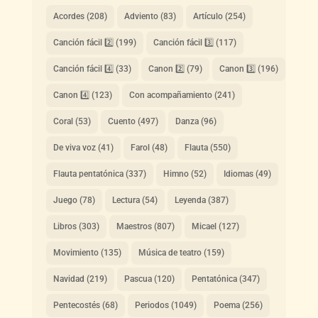
Acordes
(208)
Adviento
(83)
Artículo
(254)
Canción fácil 2️⃣
(199)
Canción fácil 3️⃣
(117)
Canción fácil 4️⃣
(33)
Canon 2️⃣
(79)
Canon 3️⃣
(196)
Canon 4️⃣
(123)
Con acompañamiento
(241)
Coral
(53)
Cuento
(497)
Danza
(96)
De viva voz
(41)
Farol
(48)
Flauta
(550)
Flauta pentatónica
(337)
Himno
(52)
Idiomas
(49)
Juego
(78)
Lectura
(54)
Leyenda
(387)
Libros
(303)
Maestros
(807)
Micael
(127)
Movimiento
(135)
Música de teatro
(159)
Navidad
(219)
Pascua
(120)
Pentatónica
(347)
Pentecostés
(68)
Periodos
(1049)
Poema
(256)