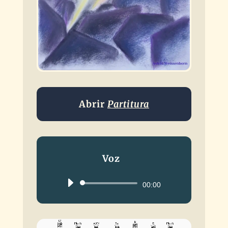
Abrir
Partitura
Voz
Reproductor
00:00
de
audio