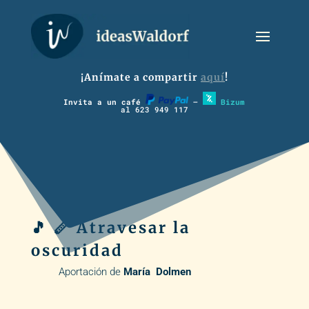
¡Anímate a compartir
aquí
!
Invita a un café
–
Bizum
al 623 949 117
🎵 🪈 Atravesar la
oscuridad
Aportación de
María Dolmen