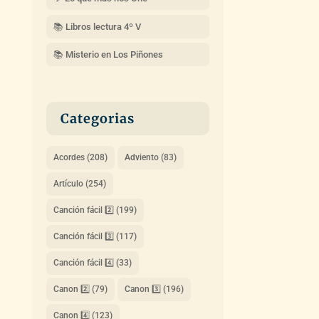
📚 Libros lectura 4º V
📚 Misterio en Los Piñones
Categorias
Acordes
(208)
Adviento
(83)
Artículo
(254)
Canción fácil 2️⃣
(199)
Canción fácil 3️⃣
(117)
Canción fácil 4️⃣
(33)
Canon 2️⃣
(79)
Canon 3️⃣
(196)
Canon 4️⃣
(123)