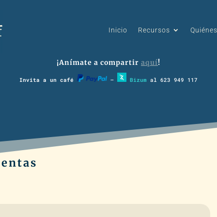
Inicio
Recursos
Quiéne
¡Anímate a compartir
aquí
!
Invita a un café
–
Bizum
al 623 949 117
ientas