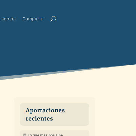
s somos
Compartir
Aportaciones
recientes
💬 Lo que más nos Une