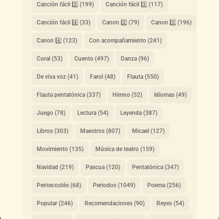
Canción fácil 2️⃣
(199)
Canción fácil 3️⃣
(117)
Canción fácil 4️⃣
(33)
Canon 2️⃣
(79)
Canon 3️⃣
(196)
Canon 4️⃣
(123)
Con acompañamiento
(241)
Coral
(53)
Cuento
(497)
Danza
(96)
De viva voz
(41)
Farol
(48)
Flauta
(550)
Flauta pentatónica
(337)
Himno
(52)
Idiomas
(49)
Juego
(78)
Lectura
(54)
Leyenda
(387)
Libros
(303)
Maestros
(807)
Micael
(127)
Movimiento
(135)
Música de teatro
(159)
Navidad
(219)
Pascua
(120)
Pentatónica
(347)
Pentecostés
(68)
Periodos
(1049)
Poema
(256)
Popular
(246)
Recomendaciones
(90)
Reyes
(54)