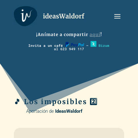
¡Anímate a compartir
aquí
!
Invita a un café
–
Bizum
al 623 949 117
🎵 Los imposibles 2️⃣
Aportación de
IdeasWaldorf