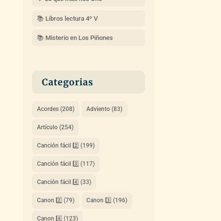
📚 Libros lectura 4º V
📚 Misterio en Los Piñones
Categorias
Acordes
(208)
Adviento
(83)
Artículo
(254)
Canción fácil 2️⃣
(199)
Canción fácil 3️⃣
(117)
Canción fácil 4️⃣
(33)
Canon 2️⃣
(79)
Canon 3️⃣
(196)
Canon 4️⃣
(123)