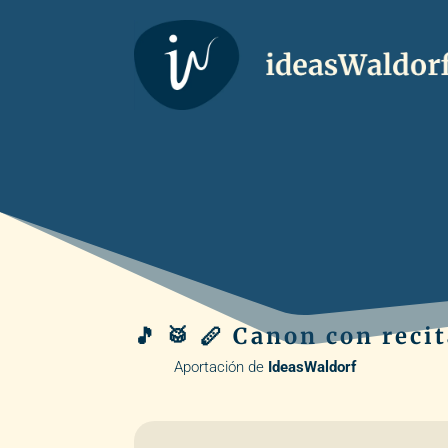
🎵 🥁 🪈 Canon con reci
Aportación de
IdeasWaldorf