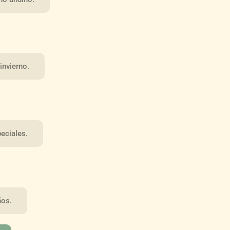
invierno.
eciales.
ños.