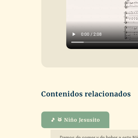
Contenidos relacionados
🎵 🥁 Niño Jesusito
Damos de comer y de beber a este Ni