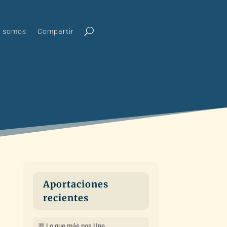
s somos
Compartir
Aportaciones
recientes
💬 Lo que más nos Une