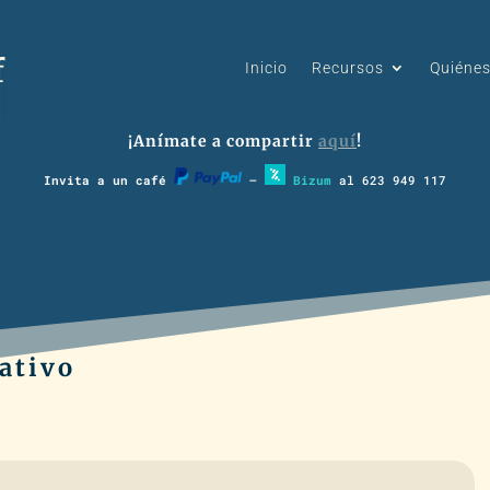
Inicio
Recursos
Quiéne
¡Anímate a compartir
aquí
!
Invita a un café
–
Bizum
al 623 949 117
tativo