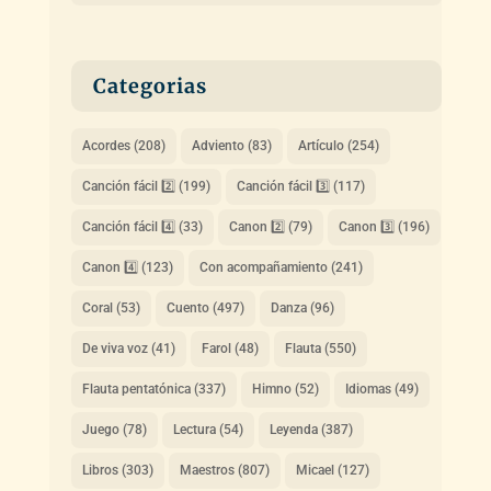
Categorias
Acordes
(208)
Adviento
(83)
Artículo
(254)
Canción fácil 2️⃣
(199)
Canción fácil 3️⃣
(117)
Canción fácil 4️⃣
(33)
Canon 2️⃣
(79)
Canon 3️⃣
(196)
Canon 4️⃣
(123)
Con acompañamiento
(241)
Coral
(53)
Cuento
(497)
Danza
(96)
De viva voz
(41)
Farol
(48)
Flauta
(550)
Flauta pentatónica
(337)
Himno
(52)
Idiomas
(49)
Juego
(78)
Lectura
(54)
Leyenda
(387)
Libros
(303)
Maestros
(807)
Micael
(127)