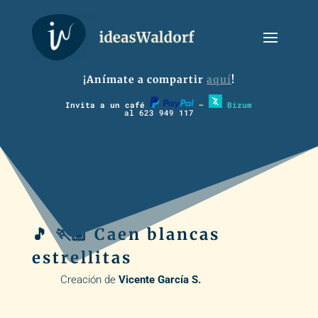
¡Anímate a compartir
aquí
!
Invita a un café
–
Bizum
al 623 949 117
🎵 🏃🏽 Caen blancas
estrellitas
Creación de
Vicente García S.