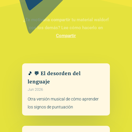
¿Te motivaría
compartir
tu material waldorf
con los demás? Lee cómo hacerlo en
Compartir
🎵 💬 El desorden del
lenguaje
Jun 2026
Otra versión musical de cómo aprender
los signos de puntuación