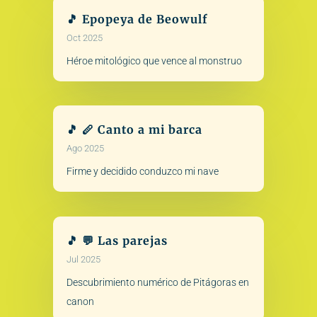
🎵 Epopeya de Beowulf
Oct 2025
Héroe mitológico que vence al monstruo
🎵 🪈 Canto a mi barca
Ago 2025
Firme y decidido conduzco mi nave
🎵 💬 Las parejas
Jul 2025
Descubrimiento numérico de Pitágoras en
canon