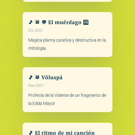
🎵 🥁 💬 El muérdago 2️⃣
Dic 2021
Mágica planta curativa y destructiva en la
mitología.
🎵 🥁 Völuspá
Nov 2021
Profecía de la Vidente de un fragmento de
la Edda Mayor
🎵 El ritmo de mi canción