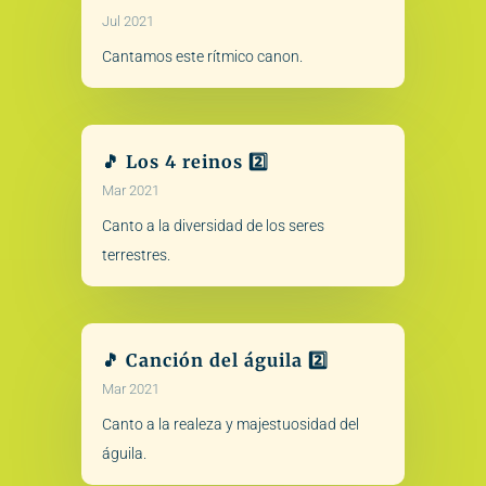
Jul 2021
Cantamos este rítmico canon.
🎵 Los 4 reinos 2️⃣
Mar 2021
Canto a la diversidad de los seres
terrestres.
🎵 Canción del águila 2️⃣
Mar 2021
Canto a la realeza y majestuosidad del
águila.