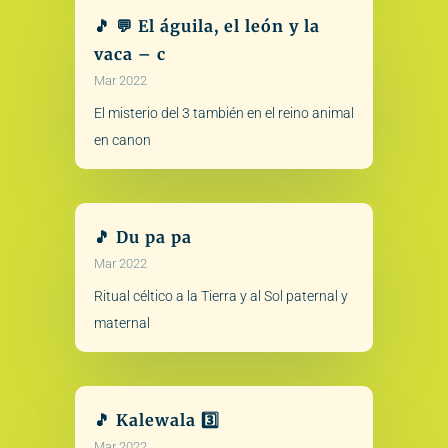
🎵 💬 El águila, el león y la
vaca – c
Mar 2022
El misterio del 3 también en el reino animal
en canon
🎵 Du pa pa
Mar 2022
Ritual céltico a la Tierra y al Sol paternal y
maternal
🎵 Kalewala 3️⃣
Mar 2022