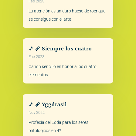
Feb 2023
La atención es un duro hueso de roer que
se consigue con el arte
🎵 🪈 Siempre los cuatro
Ene 2023
Canon sencillo en honor a los cuatro
elementos
🎵 🪈 Yggdrasil
Nov 2022
Profecía del Edda para los seres
mitológicos en 4º