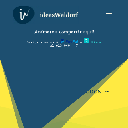
¡Anímate a compartir
aquí
!
Invita a un café
–
Bizum
al 623 949 117
~ 4º Música de Periodos ~