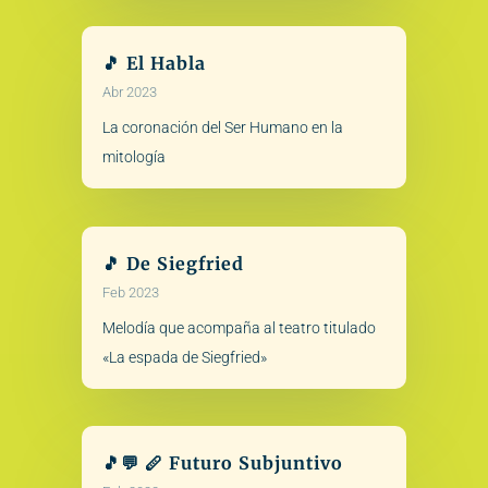
🎵 El Habla
Abr 2023
La coronación del Ser Humano en la
mitología
🎵 De Siegfried
Feb 2023
Melodía que acompaña al teatro titulado
«La espada de Siegfried»
🎵💬 🪈 Futuro Subjuntivo