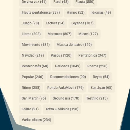
De viva voz
(41)
Farol
(48)
Flauta
(550)
Flauta pentatónica
(337)
Himno
(52)
Idiomas
(49)
Juego
(78)
Lectura
(54)
Leyenda
(387)
Libros
(303)
Maestros
(807)
Micael
(127)
Movimiento
(135)
Música de teatro
(159)
Navidad
(219)
Pascua
(120)
Pentatónica
(347)
Pentecostés
(68)
Periodos
(1049)
Poema
(256)
Popular
(246)
Recomendaciones
(90)
Reyes
(54)
Ritmo
(258)
Ronda-AulaMóvil
(179)
San Juan
(65)
San Martín
(75)
Secundaria
(178)
Teatrillo
(213)
Teatro
(91)
Texto + Música
(358)
Varias clases
(234)