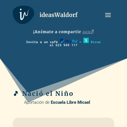
¡Anímate a compartir
aquí
!
Invita a un café
–
Bizum
al 623 949 117
🎵 Nació el Niño
Aportación de
Escuela Libre Micael