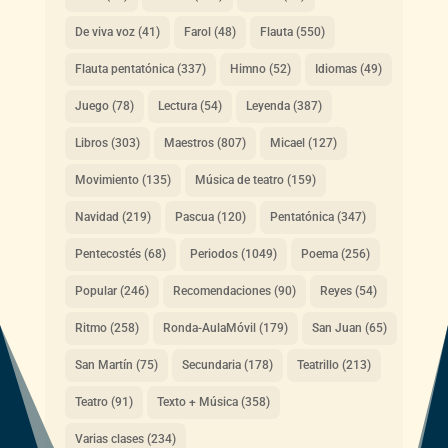
De viva voz
(41)
Farol
(48)
Flauta
(550)
Flauta pentatónica
(337)
Himno
(52)
Idiomas
(49)
Juego
(78)
Lectura
(54)
Leyenda
(387)
Libros
(303)
Maestros
(807)
Micael
(127)
Movimiento
(135)
Música de teatro
(159)
Navidad
(219)
Pascua
(120)
Pentatónica
(347)
Pentecostés
(68)
Periodos
(1049)
Poema
(256)
Popular
(246)
Recomendaciones
(90)
Reyes
(54)
Ritmo
(258)
Ronda-AulaMóvil
(179)
San Juan
(65)
San Martín
(75)
Secundaria
(178)
Teatrillo
(213)
Teatro
(91)
Texto + Música
(358)
Varias clases
(234)