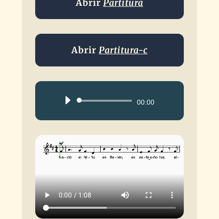
Abrir
Partitura
Abrir
Partitura-c
Reproductor
00:00
de
audio