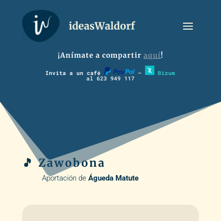
¡Anímate a compartir
aquí
!
Invita a un café
–
Bizum
al 623 949 117
🎵 Zawobona
Aportación de
Águeda Matute