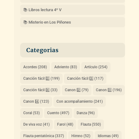
📚 Libros lectura 4º V
📚 Misterio en Los Piñones
Categorias
Acordes
(208)
Adviento
(83)
Artículo
(254)
Canción fácil 2️⃣
(199)
Canción fácil 3️⃣
(117)
Canción fácil 4️⃣
(33)
Canon 2️⃣
(79)
Canon 3️⃣
(196)
Canon 4️⃣
(123)
Con acompañamiento
(241)
Coral
(53)
Cuento
(497)
Danza
(96)
De viva voz
(41)
Farol
(48)
Flauta
(550)
Flauta pentatónica
(337)
Himno
(52)
Idiomas
(49)