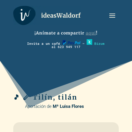
¡Anímate a compartir
aquí
!
Invita a un café
–
Bizum
al 623 949 117
🎵 🪈 Tilín, tilán
Aportación de
Mª Luisa Flores