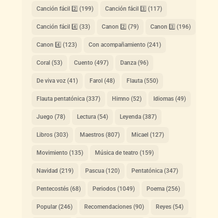
Canción fácil 2️⃣
(199)
Canción fácil 3️⃣
(117)
Canción fácil 4️⃣
(33)
Canon 2️⃣
(79)
Canon 3️⃣
(196)
Canon 4️⃣
(123)
Con acompañamiento
(241)
Coral
(53)
Cuento
(497)
Danza
(96)
De viva voz
(41)
Farol
(48)
Flauta
(550)
Flauta pentatónica
(337)
Himno
(52)
Idiomas
(49)
Juego
(78)
Lectura
(54)
Leyenda
(387)
Libros
(303)
Maestros
(807)
Micael
(127)
Movimiento
(135)
Música de teatro
(159)
Navidad
(219)
Pascua
(120)
Pentatónica
(347)
Pentecostés
(68)
Periodos
(1049)
Poema
(256)
Popular
(246)
Recomendaciones
(90)
Reyes
(54)