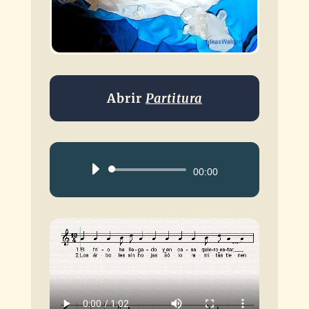
Abrir
Partitura
Reproductor
00:00
de
audio