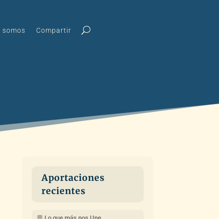
s somos
Compartir
Aportaciones
recientes
💬 Lo que más nos Une