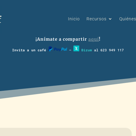
Inicio
Recursos
Quiéne
¡Anímate a compartir
aquí
!
Invita a un café
–
Bizum
al 623 949 117