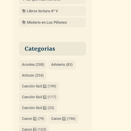
📚 Libros lectura 4º V
📚 Misterio en Los Piñones
Categorias
Acordes
(208)
Adviento
(83)
Artículo
(254)
Canción fácil 2️⃣
(199)
Canción fácil 3️⃣
(117)
Canción fácil 4️⃣
(33)
Canon 2️⃣
(79)
Canon 3️⃣
(196)
Canon 4️⃣
(123)