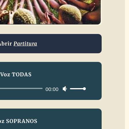
Abrir
Partitura
Voz TODAS
Reproductor
00:00
Utiliza
de
las
audio
teclas
de
oz SOPRANOS
flecha
arriba/abajo