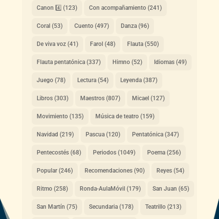
Canon 4️⃣
(123)
Con acompañamiento
(241)
Coral
(53)
Cuento
(497)
Danza
(96)
De viva voz
(41)
Farol
(48)
Flauta
(550)
Flauta pentatónica
(337)
Himno
(52)
Idiomas
(49)
Juego
(78)
Lectura
(54)
Leyenda
(387)
Libros
(303)
Maestros
(807)
Micael
(127)
Movimiento
(135)
Música de teatro
(159)
Navidad
(219)
Pascua
(120)
Pentatónica
(347)
Pentecostés
(68)
Periodos
(1049)
Poema
(256)
Popular
(246)
Recomendaciones
(90)
Reyes
(54)
Ritmo
(258)
Ronda-AulaMóvil
(179)
San Juan
(65)
San Martín
(75)
Secundaria
(178)
Teatrillo
(213)