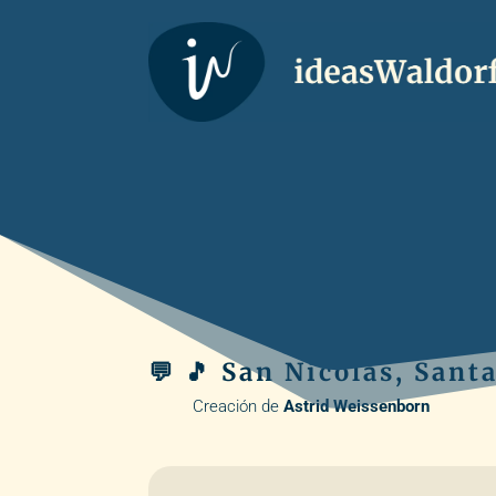
💬 🎵 San Nicolás, Sant
Creación de
Astrid Weissenborn