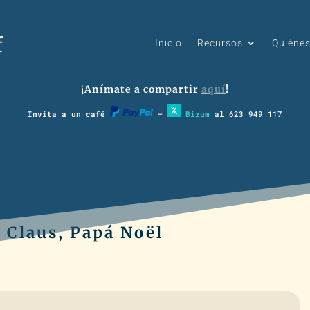
Inicio
Recursos
Quiéne
¡Anímate a compartir
aquí
!
Invita a un café
–
Bizum
al 623 949 117
a Claus, Papá Noël