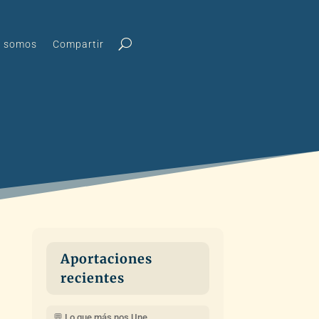
s somos
Compartir
Aportaciones
recientes
💬 Lo que más nos Une