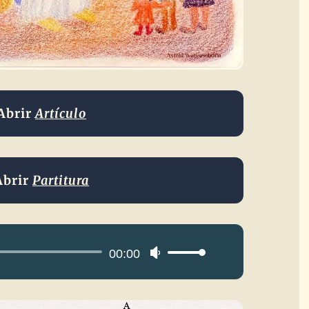
Abrir
Artículo
Abrir
Partitura
Reproductor
00:00
Utiliza
de
las
audio
teclas