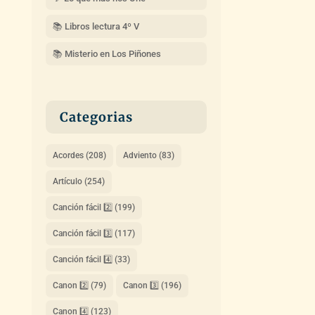
📚 Libros lectura 4º V
📚 Misterio en Los Piñones
Categorias
Acordes
(208)
Adviento
(83)
Artículo
(254)
Canción fácil 2️⃣
(199)
Canción fácil 3️⃣
(117)
Canción fácil 4️⃣
(33)
Canon 2️⃣
(79)
Canon 3️⃣
(196)
Canon 4️⃣
(123)