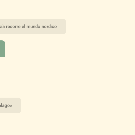
cía recorre el mundo nórdico
iélago»