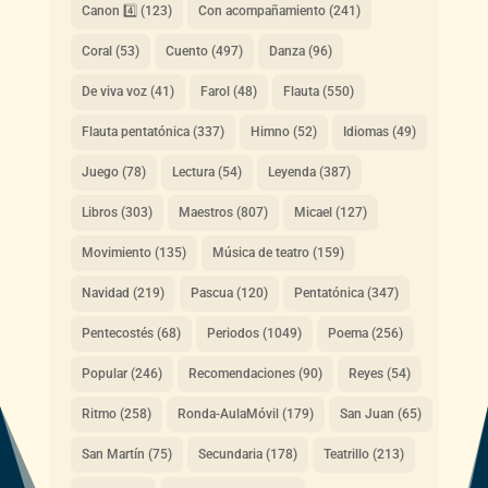
Canon 4️⃣
(123)
Con acompañamiento
(241)
Coral
(53)
Cuento
(497)
Danza
(96)
De viva voz
(41)
Farol
(48)
Flauta
(550)
Flauta pentatónica
(337)
Himno
(52)
Idiomas
(49)
Juego
(78)
Lectura
(54)
Leyenda
(387)
Libros
(303)
Maestros
(807)
Micael
(127)
Movimiento
(135)
Música de teatro
(159)
Navidad
(219)
Pascua
(120)
Pentatónica
(347)
Pentecostés
(68)
Periodos
(1049)
Poema
(256)
Popular
(246)
Recomendaciones
(90)
Reyes
(54)
Ritmo
(258)
Ronda-AulaMóvil
(179)
San Juan
(65)
San Martín
(75)
Secundaria
(178)
Teatrillo
(213)