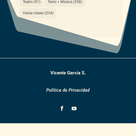
Teatro
(91)
Texto + Música
(358)
Varias clases
(234)
Vicente García S.
Política de Privacidad