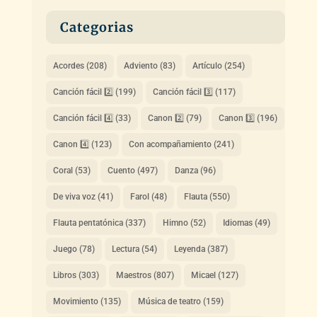
Categorias
Acordes
(208)
Adviento
(83)
Artículo
(254)
Canción fácil 2️⃣
(199)
Canción fácil 3️⃣
(117)
Canción fácil 4️⃣
(33)
Canon 2️⃣
(79)
Canon 3️⃣
(196)
Canon 4️⃣
(123)
Con acompañamiento
(241)
Coral
(53)
Cuento
(497)
Danza
(96)
De viva voz
(41)
Farol
(48)
Flauta
(550)
Flauta pentatónica
(337)
Himno
(52)
Idiomas
(49)
Juego
(78)
Lectura
(54)
Leyenda
(387)
Libros
(303)
Maestros
(807)
Micael
(127)
Movimiento
(135)
Música de teatro
(159)