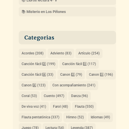
📚 Libros lectura 4º V
📚 Misterio en Los Piñones
Categorias
Acordes
(208)
Adviento
(83)
Artículo
(254)
Canción fácil 2️⃣
(199)
Canción fácil 3️⃣
(117)
Canción fácil 4️⃣
(33)
Canon 2️⃣
(79)
Canon 3️⃣
(196)
Canon 4️⃣
(123)
Con acompañamiento
(241)
Coral
(53)
Cuento
(497)
Danza
(96)
De viva voz
(41)
Farol
(48)
Flauta
(550)
Flauta pentatónica
(337)
Himno
(52)
Idiomas
(49)
Juego
(78)
Lectura
(54)
Leyenda
(387)