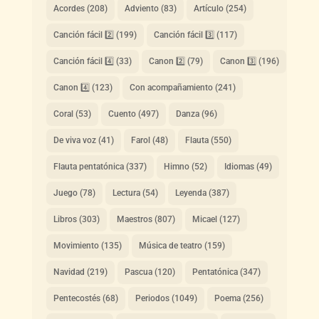
Acordes
(208)
Adviento
(83)
Artículo
(254)
Canción fácil 2️⃣
(199)
Canción fácil 3️⃣
(117)
Canción fácil 4️⃣
(33)
Canon 2️⃣
(79)
Canon 3️⃣
(196)
Canon 4️⃣
(123)
Con acompañamiento
(241)
Coral
(53)
Cuento
(497)
Danza
(96)
De viva voz
(41)
Farol
(48)
Flauta
(550)
Flauta pentatónica
(337)
Himno
(52)
Idiomas
(49)
Juego
(78)
Lectura
(54)
Leyenda
(387)
Libros
(303)
Maestros
(807)
Micael
(127)
Movimiento
(135)
Música de teatro
(159)
Navidad
(219)
Pascua
(120)
Pentatónica
(347)
Pentecostés
(68)
Periodos
(1049)
Poema
(256)