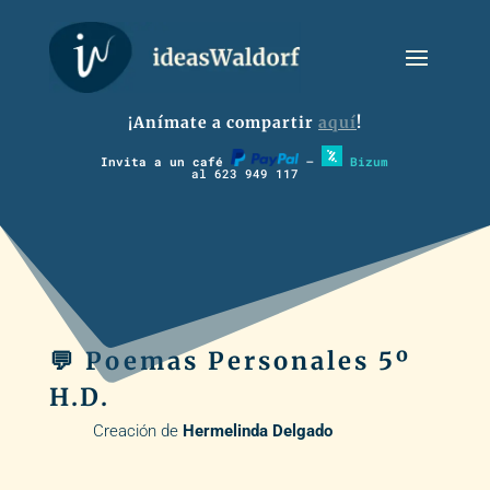
¡Anímate a compartir
aquí
!
Invita a un café
–
Bizum
al 623 949 117
💬 Poemas Personales 5º
H.D.
Creación de
Hermelinda Delgado