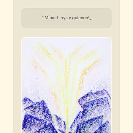
“¡Micael- oye y guíanos!„