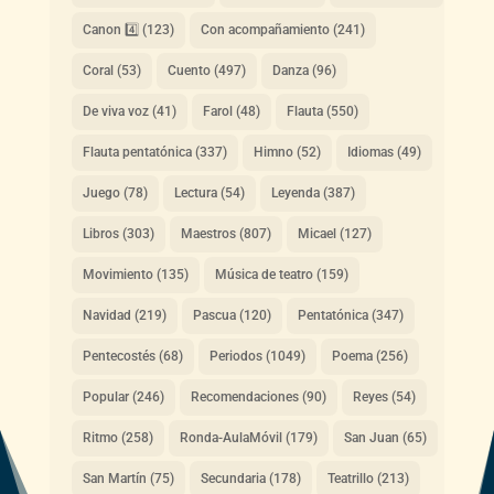
Canon 4️⃣
(123)
Con acompañamiento
(241)
Coral
(53)
Cuento
(497)
Danza
(96)
De viva voz
(41)
Farol
(48)
Flauta
(550)
Flauta pentatónica
(337)
Himno
(52)
Idiomas
(49)
Juego
(78)
Lectura
(54)
Leyenda
(387)
Libros
(303)
Maestros
(807)
Micael
(127)
Movimiento
(135)
Música de teatro
(159)
Navidad
(219)
Pascua
(120)
Pentatónica
(347)
Pentecostés
(68)
Periodos
(1049)
Poema
(256)
Popular
(246)
Recomendaciones
(90)
Reyes
(54)
Ritmo
(258)
Ronda-AulaMóvil
(179)
San Juan
(65)
San Martín
(75)
Secundaria
(178)
Teatrillo
(213)