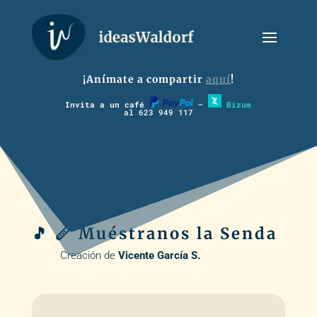
¡Anímate a compartir
aquí
!
Invita a un café
–
Bizum
al 623 949 117
🎵 🪈 Muéstranos la Senda
Creación de
Vicente García S.