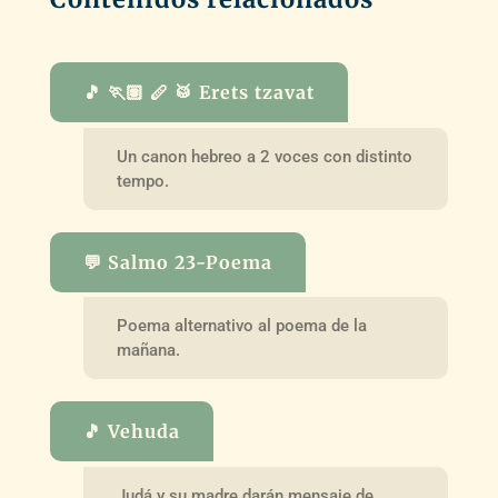
🎵 🏃🏽 🪈 🥁 Erets tzavat
Un canon hebreo a 2 voces con distinto
tempo.
💬 Salmo 23-Poema
Poema alternativo al poema de la
mañana.
🎵 Vehuda
Judá y su madre darán mensaje de