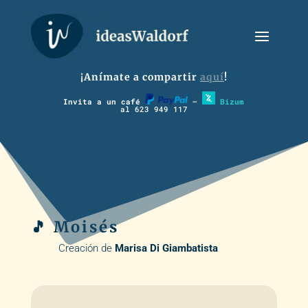
¡Anímate a compartir
aquí
!
Invita a un café
–
Bizum
al 623 949 117
🎵 Moisés
Creación de
Marisa Di Giambatista