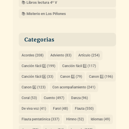
📚 Libros lectura 4º V
📚 Misterio en Los Piñones
Categorias
Acordes
(208)
Adviento
(83)
Artículo
(254)
Canción fácil 2️⃣
(199)
Canción fácil 3️⃣
(117)
Canción fácil 4️⃣
(33)
Canon 2️⃣
(79)
Canon 3️⃣
(196)
Canon 4️⃣
(123)
Con acompañamiento
(241)
Coral
(53)
Cuento
(497)
Danza
(96)
De viva voz
(41)
Farol
(48)
Flauta
(550)
Flauta pentatónica
(337)
Himno
(52)
Idiomas
(49)