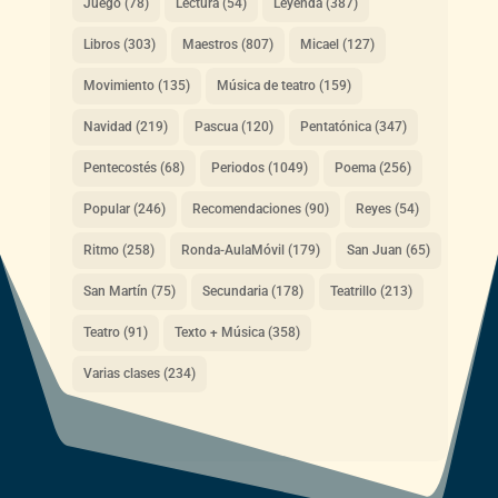
Juego
(78)
Lectura
(54)
Leyenda
(387)
Libros
(303)
Maestros
(807)
Micael
(127)
Movimiento
(135)
Música de teatro
(159)
Navidad
(219)
Pascua
(120)
Pentatónica
(347)
Pentecostés
(68)
Periodos
(1049)
Poema
(256)
Popular
(246)
Recomendaciones
(90)
Reyes
(54)
Ritmo
(258)
Ronda-AulaMóvil
(179)
San Juan
(65)
San Martín
(75)
Secundaria
(178)
Teatrillo
(213)
Teatro
(91)
Texto + Música
(358)
Varias clases
(234)