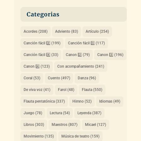
Categorias
Acordes
(208)
Adviento
(83)
Artículo
(254)
Canción fácil 2️⃣
(199)
Canción fácil 3️⃣
(117)
Canción fácil 4️⃣
(33)
Canon 2️⃣
(79)
Canon 3️⃣
(196)
Canon 4️⃣
(123)
Con acompañamiento
(241)
Coral
(53)
Cuento
(497)
Danza
(96)
De viva voz
(41)
Farol
(48)
Flauta
(550)
Flauta pentatónica
(337)
Himno
(52)
Idiomas
(49)
Juego
(78)
Lectura
(54)
Leyenda
(387)
Libros
(303)
Maestros
(807)
Micael
(127)
Movimiento
(135)
Música de teatro
(159)