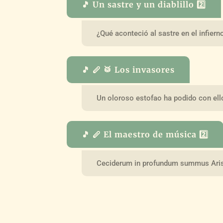
🎵 Un sastre y un diablillo 2️⃣
¿Qué aconteció al sastre en el infiern
🎵 🪈 🥁 Los invasores
Un oloroso estofao ha podido con ell
🎵 🪈 El maestro de música 2️⃣
Ceciderum in profundum summus Aris