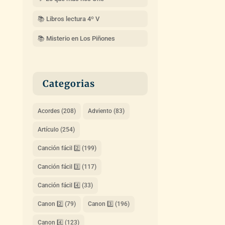
📚 Libros lectura 4º V
📚 Misterio en Los Piñones
Categorias
Acordes
(208)
Adviento
(83)
Artículo
(254)
Canción fácil 2️⃣
(199)
Canción fácil 3️⃣
(117)
Canción fácil 4️⃣
(33)
Canon 2️⃣
(79)
Canon 3️⃣
(196)
Canon 4️⃣
(123)