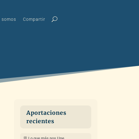
s somos
Compartir
Aportaciones
recientes
💬 Lo que más nos Une