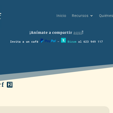
Inicio
Recursos
Quiéne
¡Anímate a compartir
aquí
!
Invita a un café
–
Bizum
al 623 949 117
f 2️⃣