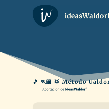
🎵 🏃🏽 🥁 Método Ualdor
Aportación de
IdeasWaldorf