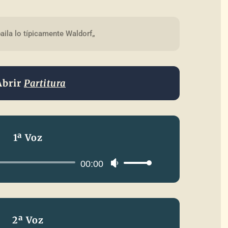
aila lo típicamente Waldorf„
Abrir
Partitura
1ª Voz
Reproductor
00:00
Utiliza
de
las
audio
teclas
de
2ª Voz
flecha