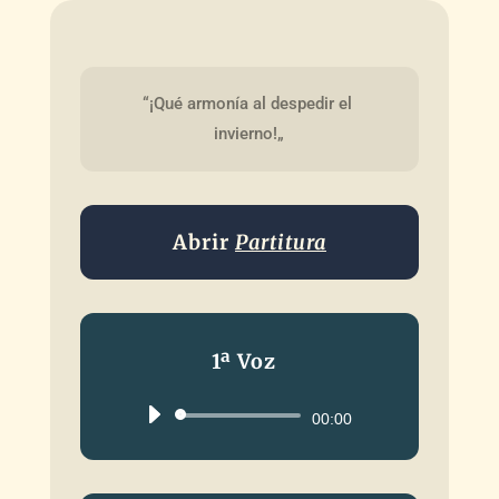
“¡Qué armonía al despedir el 
invierno!„
Abrir
Partitura
1ª Voz
Reproductor
00:00
de
audio