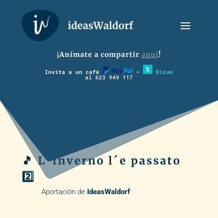
¡Anímate a compartir
aquí
!
Invita a un café
–
Bizum
al 623 949 117
🎵 L´inverno l´e passato
2️⃣
Aportación de
IdeasWaldorf