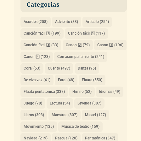
Categorias
Acordes
(208)
Adviento
(83)
Artículo
(254)
Canción fácil 2️⃣
(199)
Canción fácil 3️⃣
(117)
Canción fácil 4️⃣
(33)
Canon 2️⃣
(79)
Canon 3️⃣
(196)
Canon 4️⃣
(123)
Con acompañamiento
(241)
Coral
(53)
Cuento
(497)
Danza
(96)
De viva voz
(41)
Farol
(48)
Flauta
(550)
Flauta pentatónica
(337)
Himno
(52)
Idiomas
(49)
Juego
(78)
Lectura
(54)
Leyenda
(387)
Libros
(303)
Maestros
(807)
Micael
(127)
Movimiento
(135)
Música de teatro
(159)
Navidad
(219)
Pascua
(120)
Pentatónica
(347)