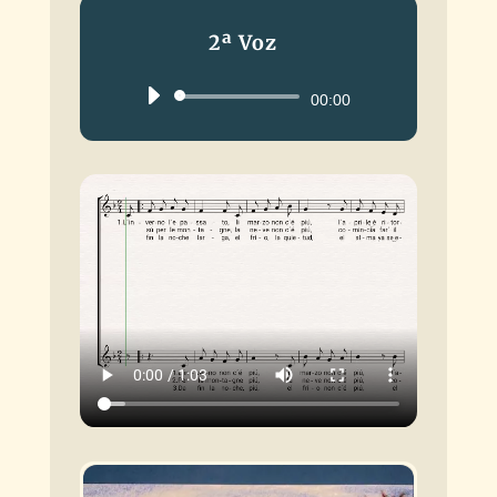
2ª Voz
Reproductor
00:00
de
audio