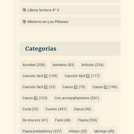
📚 Libros lectura 4º V
📚 Misterio en Los Piñones
Categorias
Acordes
(208)
Adviento
(83)
Artículo
(254)
Canción fácil 2️⃣
(199)
Canción fácil 3️⃣
(117)
Canción fácil 4️⃣
(33)
Canon 2️⃣
(79)
Canon 3️⃣
(196)
Canon 4️⃣
(123)
Con acompañamiento
(241)
Coral
(53)
Cuento
(497)
Danza
(96)
De viva voz
(41)
Farol
(48)
Flauta
(550)
Flauta pentatónica
(337)
Himno
(52)
Idiomas
(49)