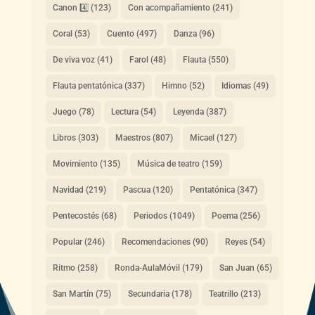
Canon 4️⃣
(123)
Con acompañamiento
(241)
Coral
(53)
Cuento
(497)
Danza
(96)
De viva voz
(41)
Farol
(48)
Flauta
(550)
Flauta pentatónica
(337)
Himno
(52)
Idiomas
(49)
Juego
(78)
Lectura
(54)
Leyenda
(387)
Libros
(303)
Maestros
(807)
Micael
(127)
Movimiento
(135)
Música de teatro
(159)
Navidad
(219)
Pascua
(120)
Pentatónica
(347)
Pentecostés
(68)
Periodos
(1049)
Poema
(256)
Popular
(246)
Recomendaciones
(90)
Reyes
(54)
Ritmo
(258)
Ronda-AulaMóvil
(179)
San Juan
(65)
San Martín
(75)
Secundaria
(178)
Teatrillo
(213)