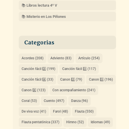
📚 Libros lectura 4º V
📚 Misterio en Los Piñones
Categorias
Acordes
(208)
Adviento
(83)
Artículo
(254)
Canción fácil 2️⃣
(199)
Canción fácil 3️⃣
(117)
Canción fácil 4️⃣
(33)
Canon 2️⃣
(79)
Canon 3️⃣
(196)
Canon 4️⃣
(123)
Con acompañamiento
(241)
Coral
(53)
Cuento
(497)
Danza
(96)
De viva voz
(41)
Farol
(48)
Flauta
(550)
Flauta pentatónica
(337)
Himno
(52)
Idiomas
(49)