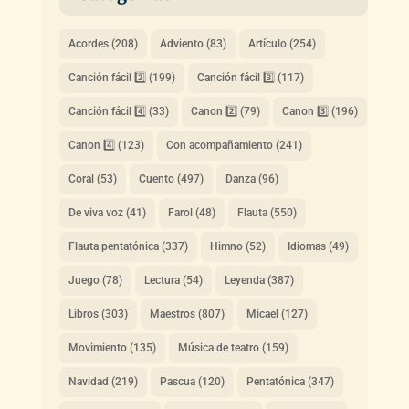
Acordes
(208)
Adviento
(83)
Artículo
(254)
Canción fácil 2️⃣
(199)
Canción fácil 3️⃣
(117)
Canción fácil 4️⃣
(33)
Canon 2️⃣
(79)
Canon 3️⃣
(196)
Canon 4️⃣
(123)
Con acompañamiento
(241)
Coral
(53)
Cuento
(497)
Danza
(96)
De viva voz
(41)
Farol
(48)
Flauta
(550)
Flauta pentatónica
(337)
Himno
(52)
Idiomas
(49)
Juego
(78)
Lectura
(54)
Leyenda
(387)
Libros
(303)
Maestros
(807)
Micael
(127)
Movimiento
(135)
Música de teatro
(159)
Navidad
(219)
Pascua
(120)
Pentatónica
(347)