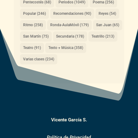
Pentecostés
(68)
Periodos
(1049)
Poema
(256)
Popular
(246)
Recomendaciones
(90)
Reyes
(54)
Ritmo
(258)
Ronda-AulaMóvil
(179)
San Juan
(65)
San Martín
(75)
Secundaria
(178)
Teatrillo
(213)
Teatro
(91)
Texto + Música
(358)
Varias clases
(234)
Vicente García S.
Política de Privacidad