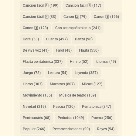
Canción fácil 2️⃣
(199)
Canción fácil 3️⃣
(117)
Canción fácil 4️⃣
(33)
Canon 2️⃣
(79)
Canon 3️⃣
(196)
Canon 4️⃣
(123)
Con acompañamiento
(241)
Coral
(53)
Cuento
(497)
Danza
(96)
De viva voz
(41)
Farol
(48)
Flauta
(550)
Flauta pentatónica
(337)
Himno
(52)
Idiomas
(49)
Juego
(78)
Lectura
(54)
Leyenda
(387)
Libros
(303)
Maestros
(807)
Micael
(127)
Movimiento
(135)
Música de teatro
(159)
Navidad
(219)
Pascua
(120)
Pentatónica
(347)
Pentecostés
(68)
Periodos
(1049)
Poema
(256)
Popular
(246)
Recomendaciones
(90)
Reyes
(54)