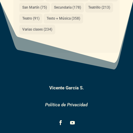
San Martín
(75)
Secundaria
(178)
Teatrillo
(213)
Teatro
(91)
Texto + Música
(358)
Varias clases
(234)
Vicente García S.
Política de Privacidad