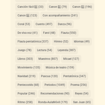
Canción fácil 4️⃣
(33)
Canon 2️⃣
(79)
Canon 3️⃣
(196)
Canon 4️⃣
(123)
Con acompañamiento
(241)
Coral
(53)
Cuento
(497)
Danza
(96)
De viva voz
(41)
Farol
(48)
Flauta
(550)
Flauta pentatónica
(337)
Himno
(52)
Idiomas
(49)
Juego
(78)
Lectura
(54)
Leyenda
(387)
Libros
(303)
Maestros
(807)
Micael
(127)
Movimiento
(135)
Música de teatro
(159)
Navidad
(219)
Pascua
(120)
Pentatónica
(347)
Pentecostés
(68)
Periodos
(1049)
Poema
(256)
Popular
(246)
Recomendaciones
(90)
Reyes
(54)
Ritmo
(258)
Ronda-AulaMóvil
(179)
San Juan
(65)