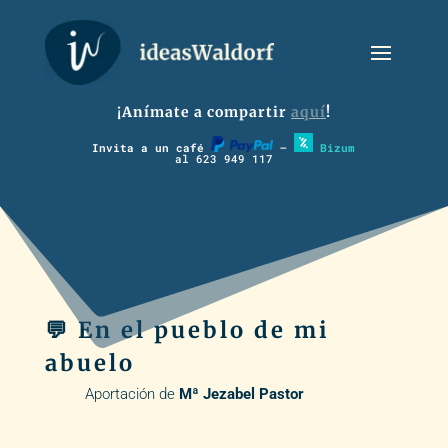
¡Anímate a compartir
aquí
!
Invita a un café
–
Bizum
al 623 949 117
💬 En el pueblo de mi
abuelo
Aportación de
Mª Jezabel Pastor