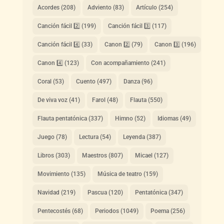
Acordes
(208)
Adviento
(83)
Artículo
(254)
Canción fácil 2️⃣
(199)
Canción fácil 3️⃣
(117)
Canción fácil 4️⃣
(33)
Canon 2️⃣
(79)
Canon 3️⃣
(196)
Canon 4️⃣
(123)
Con acompañamiento
(241)
Coral
(53)
Cuento
(497)
Danza
(96)
De viva voz
(41)
Farol
(48)
Flauta
(550)
Flauta pentatónica
(337)
Himno
(52)
Idiomas
(49)
Juego
(78)
Lectura
(54)
Leyenda
(387)
Libros
(303)
Maestros
(807)
Micael
(127)
Movimiento
(135)
Música de teatro
(159)
Navidad
(219)
Pascua
(120)
Pentatónica
(347)
Pentecostés
(68)
Periodos
(1049)
Poema
(256)