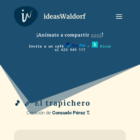
¡Anímate a compartir
aquí
!
Invita a un café
–
Bizum
al 623 949 117
🎵 🪈 El trapichero
Creación de
Consuelo Pérez T.