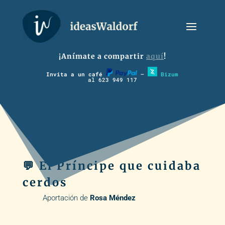
¡Anímate a compartir
aquí
!
Invita a un café
–
Bizum
al 623 949 117
💬 El Príncipe que cuidaba
cerdos
Aportación de
Rosa Méndez