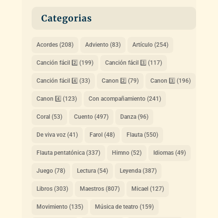
Categorias
Acordes
(208)
Adviento
(83)
Artículo
(254)
Canción fácil 2️⃣
(199)
Canción fácil 3️⃣
(117)
Canción fácil 4️⃣
(33)
Canon 2️⃣
(79)
Canon 3️⃣
(196)
Canon 4️⃣
(123)
Con acompañamiento
(241)
Coral
(53)
Cuento
(497)
Danza
(96)
De viva voz
(41)
Farol
(48)
Flauta
(550)
Flauta pentatónica
(337)
Himno
(52)
Idiomas
(49)
Juego
(78)
Lectura
(54)
Leyenda
(387)
Libros
(303)
Maestros
(807)
Micael
(127)
Movimiento
(135)
Música de teatro
(159)