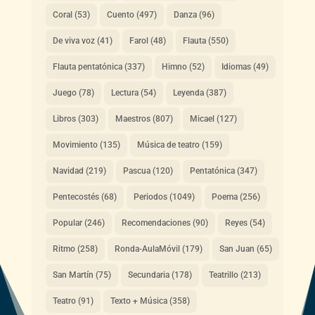
Coral
(53)
Cuento
(497)
Danza
(96)
De viva voz
(41)
Farol
(48)
Flauta
(550)
Flauta pentatónica
(337)
Himno
(52)
Idiomas
(49)
Juego
(78)
Lectura
(54)
Leyenda
(387)
Libros
(303)
Maestros
(807)
Micael
(127)
Movimiento
(135)
Música de teatro
(159)
Navidad
(219)
Pascua
(120)
Pentatónica
(347)
Pentecostés
(68)
Periodos
(1049)
Poema
(256)
Popular
(246)
Recomendaciones
(90)
Reyes
(54)
Ritmo
(258)
Ronda-AulaMóvil
(179)
San Juan
(65)
San Martín
(75)
Secundaria
(178)
Teatrillo
(213)
Teatro
(91)
Texto + Música
(358)