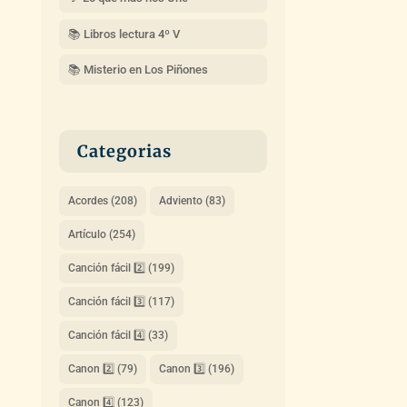
📚 Libros lectura 4º V
📚 Misterio en Los Piñones
Categorias
Acordes
(208)
Adviento
(83)
Artículo
(254)
Canción fácil 2️⃣
(199)
Canción fácil 3️⃣
(117)
Canción fácil 4️⃣
(33)
Canon 2️⃣
(79)
Canon 3️⃣
(196)
Canon 4️⃣
(123)