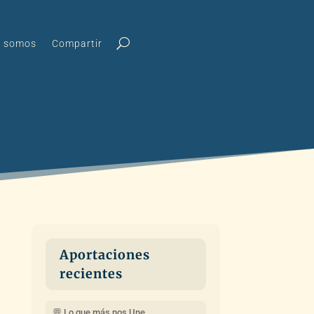
s somos
Compartir
Aportaciones
recientes
💬 Lo que más nos Une