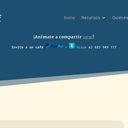
Inicio
Recursos
Quiéne
¡Anímate a compartir
aquí
!
Invita a un café
–
Bizum
al 623 949 117