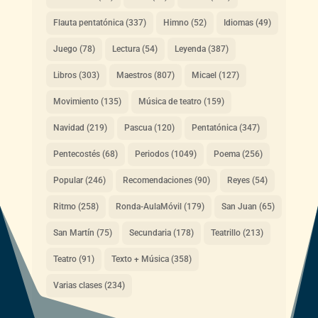
Flauta pentatónica
(337)
Himno
(52)
Idiomas
(49)
Juego
(78)
Lectura
(54)
Leyenda
(387)
Libros
(303)
Maestros
(807)
Micael
(127)
Movimiento
(135)
Música de teatro
(159)
Navidad
(219)
Pascua
(120)
Pentatónica
(347)
Pentecostés
(68)
Periodos
(1049)
Poema
(256)
Popular
(246)
Recomendaciones
(90)
Reyes
(54)
Ritmo
(258)
Ronda-AulaMóvil
(179)
San Juan
(65)
San Martín
(75)
Secundaria
(178)
Teatrillo
(213)
Teatro
(91)
Texto + Música
(358)
Varias clases
(234)