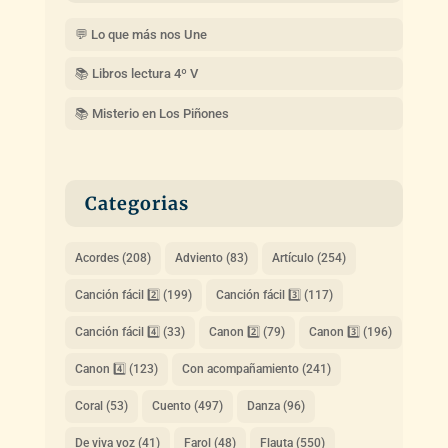
💬 Lo que más nos Une
📚 Libros lectura 4º V
📚 Misterio en Los Piñones
Categorias
Acordes
(208)
Adviento
(83)
Artículo
(254)
Canción fácil 2️⃣
(199)
Canción fácil 3️⃣
(117)
Canción fácil 4️⃣
(33)
Canon 2️⃣
(79)
Canon 3️⃣
(196)
Canon 4️⃣
(123)
Con acompañamiento
(241)
Coral
(53)
Cuento
(497)
Danza
(96)
De viva voz
(41)
Farol
(48)
Flauta
(550)