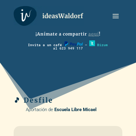
¡Anímate a compartir
aquí
!
Invita a un café
–
Bizum
al 623 949 117
🎵 Desfile
Aportación de
Escuela Libre Micael