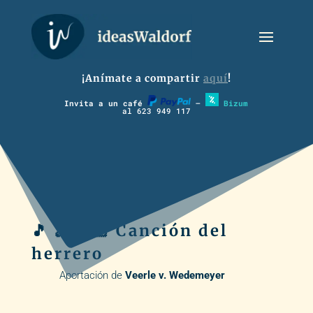
¡Anímate a compartir
aquí
!
Invita a un café
–
Bizum
al 623 949 117
🎵 🪈 🏃🏽 Canción del
herrero
Aportación de
Veerle v. Wedemeyer