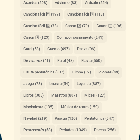
Acordes
(208)
Adviento
(83)
Artículo
(254)
Canción fácil 2️⃣
(199)
Canción fácil 3️⃣
(117)
Canción fácil 4️⃣
(33)
Canon 2️⃣
(79)
Canon 3️⃣
(196)
Canon 4️⃣
(123)
Con acompañamiento
(241)
Coral
(53)
Cuento
(497)
Danza
(96)
De viva voz
(41)
Farol
(48)
Flauta
(550)
Flauta pentatónica
(337)
Himno
(52)
Idiomas
(49)
Juego
(78)
Lectura
(54)
Leyenda
(387)
Libros
(303)
Maestros
(807)
Micael
(127)
Movimiento
(135)
Música de teatro
(159)
Navidad
(219)
Pascua
(120)
Pentatónica
(347)
Pentecostés
(68)
Periodos
(1049)
Poema
(256)