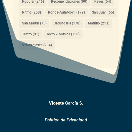
Popular
(246)
Recomendaciones
(90)
Reyes
(54)
Ritmo
(258)
Ronda-AulaMóvil
(179)
San Juan
(65)
San Martín
(75)
Secundaria
(178)
Teatrillo
(213)
Teatro
(91)
Texto + Música
(358)
Varias clases
(234)
Vicente García S.
Política de Privacidad