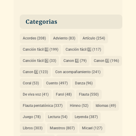
Categorias
Acordes
(208)
Adviento
(83)
Artículo
(254)
Canción fácil 2️⃣
(199)
Canción fácil 3️⃣
(117)
Canción fácil 4️⃣
(33)
Canon 2️⃣
(79)
Canon 3️⃣
(196)
Canon 4️⃣
(123)
Con acompañamiento
(241)
Coral
(53)
Cuento
(497)
Danza
(96)
De viva voz
(41)
Farol
(48)
Flauta
(550)
Flauta pentatónica
(337)
Himno
(52)
Idiomas
(49)
Juego
(78)
Lectura
(54)
Leyenda
(387)
Libros
(303)
Maestros
(807)
Micael
(127)