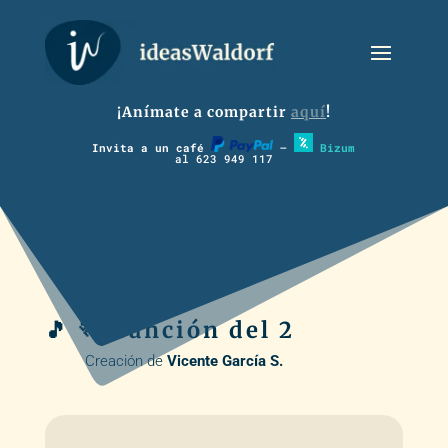
¡Anímate a compartir
aquí
!
Invita a un café
–
Bizum
al 623 949 117
🎵 🏃 Canción del 2
Creación de
Vicente García S.