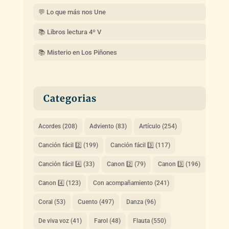
💬 Lo que más nos Une
📚 Libros lectura 4º V
📚 Misterio en Los Piñones
Categorias
Acordes
(208)
Adviento
(83)
Artículo
(254)
Canción fácil 2️⃣
(199)
Canción fácil 3️⃣
(117)
Canción fácil 4️⃣
(33)
Canon 2️⃣
(79)
Canon 3️⃣
(196)
Canon 4️⃣
(123)
Con acompañamiento
(241)
Coral
(53)
Cuento
(497)
Danza
(96)
De viva voz
(41)
Farol
(48)
Flauta
(550)