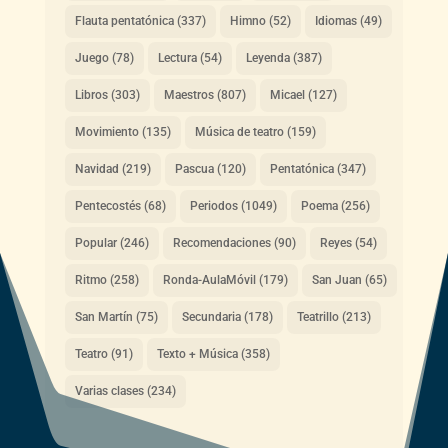
Flauta pentatónica
(337)
Himno
(52)
Idiomas
(49)
Juego
(78)
Lectura
(54)
Leyenda
(387)
Libros
(303)
Maestros
(807)
Micael
(127)
Movimiento
(135)
Música de teatro
(159)
Navidad
(219)
Pascua
(120)
Pentatónica
(347)
Pentecostés
(68)
Periodos
(1049)
Poema
(256)
Popular
(246)
Recomendaciones
(90)
Reyes
(54)
Ritmo
(258)
Ronda-AulaMóvil
(179)
San Juan
(65)
San Martín
(75)
Secundaria
(178)
Teatrillo
(213)
Teatro
(91)
Texto + Música
(358)
Varias clases
(234)