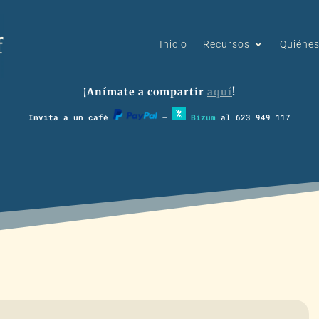
Inicio
Recursos
Quiéne
¡Anímate a compartir
aquí
!
Invita a un café
–
Bizum
al 623 949 117