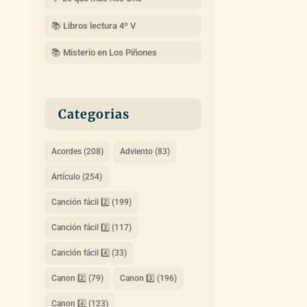
📚 Libros lectura 4º V
📚 Misterio en Los Piñones
Categorias
Acordes
(208)
Adviento
(83)
Artículo
(254)
Canción fácil 2️⃣
(199)
Canción fácil 3️⃣
(117)
Canción fácil 4️⃣
(33)
Canon 2️⃣
(79)
Canon 3️⃣
(196)
Canon 4️⃣
(123)