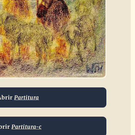
Abrir
Partitura
brir
Partitura-c