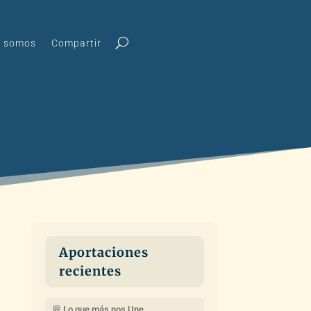
s somos
Compartir
Aportaciones
recientes
💬 Lo que más nos Une