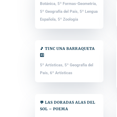
Botánica
,
5º Formas-Geometría
,
5º Geografía del País
,
5º Lengua
Española
,
5º Zoología
🎵 TINC UNA BARRAQUETA
3️⃣
5º Artísticas
,
5º Geografía del
País
,
6º Artísticas
💬 LAS DORADAS ALAS DEL
SOL – POEMA