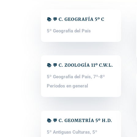
📚 💬 C. GEOGRAFÍA 5º C
5º Geografía del País
📚 💬 C. ZOOLOGÍA 11º C.W.L.
5º Geografía del País
,
7º-8º
Periodos en general
📚 💬 C. GEOMETRÍA 5º H.D.
5º Antiguas Culturas
,
5º