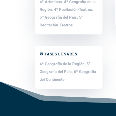
4º Artísticas
,
4º Geografía de la
Región
,
4º Recitación-Teatros
,
5º Geografía del País
,
5º
Recitación-Teatros
💬 FASES LUNARES
4º Geografía de la Región
,
5º
Geografía del País
,
6º Geografía
del Continente