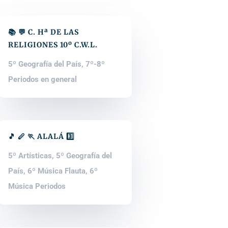
📚 💬 C. Hª DE LAS
RELIGIONES 10º C.W.L.
5º Geografía del País
,
7º-8º
Periodos en general
🎵 🪈 🏃 ALALÁ 3️⃣
5º Artísticas
,
5º Geografía del
País
,
6º Música Flauta
,
6º
Música Periodos