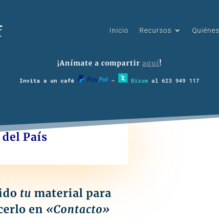
Inicio
Recursos
Quiéne
¡Anímate a compartir
aquí
!
Invita a un café
–
Bizum
al 623 949 117
 del País
bido
tu
material para
cerlo en
«Contacto»