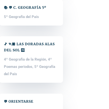
📚 💬 C. GEOGRAFÍA 5º
5º Geografía del País
🎵 🏃🏽 LAS DORADAS ALAS
DEL SOL 2️⃣
4º Geografía de la Región
,
4º
Poemas periodos
,
5º Geografía
del País
💬 ORIENTARSE