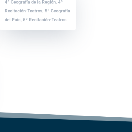
4º Geografía de la Región
,
4º
Recitación-Teatros
,
5º Geografía
del País
,
5º Recitación-Teatros