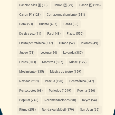
Canción fácil 4️⃣
(33)
Canon 2️⃣
(79)
Canon 3️⃣
(196)
Canon 4️⃣
(123)
Con acompañamiento
(241)
Coral
(53)
Cuento
(497)
Danza
(96)
De viva voz
(41)
Farol
(48)
Flauta
(550)
Flauta pentatónica
(337)
Himno
(52)
Idiomas
(49)
Juego
(78)
Lectura
(54)
Leyenda
(387)
Libros
(303)
Maestros
(807)
Micael
(127)
Movimiento
(135)
Música de teatro
(159)
Navidad
(219)
Pascua
(120)
Pentatónica
(347)
Pentecostés
(68)
Periodos
(1049)
Poema
(256)
Popular
(246)
Recomendaciones
(90)
Reyes
(54)
Ritmo
(258)
Ronda-AulaMóvil
(179)
San Juan
(65)