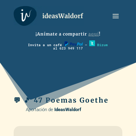
¡Anímate a compartir
aquí
!
Invita a un café
–
Bizum
al 623 949 117
💬 🎵 47 Poemas Goethe
Aportación de
IdeasWaldorf