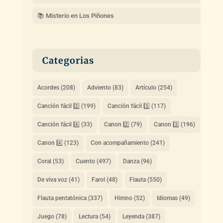
📚 Misterio en Los Piñones
Categorias
Acordes
(208)
Adviento
(83)
Artículo
(254)
Canción fácil 2️⃣
(199)
Canción fácil 3️⃣
(117)
Canción fácil 4️⃣
(33)
Canon 2️⃣
(79)
Canon 3️⃣
(196)
Canon 4️⃣
(123)
Con acompañamiento
(241)
Coral
(53)
Cuento
(497)
Danza
(96)
De viva voz
(41)
Farol
(48)
Flauta
(550)
Flauta pentatónica
(337)
Himno
(52)
Idiomas
(49)
Juego
(78)
Lectura
(54)
Leyenda
(387)