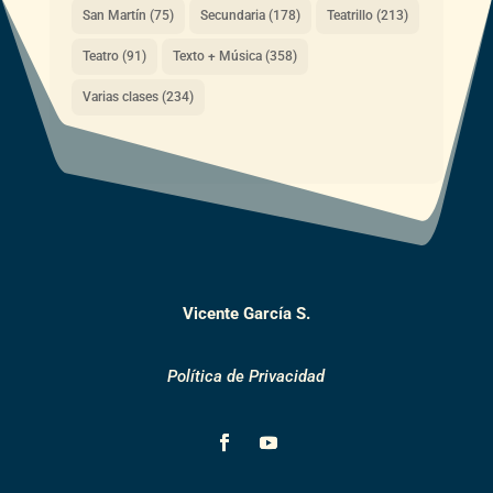
San Martín
(75)
Secundaria
(178)
Teatrillo
(213)
Teatro
(91)
Texto + Música
(358)
Varias clases
(234)
Vicente García S.
Política de Privacidad