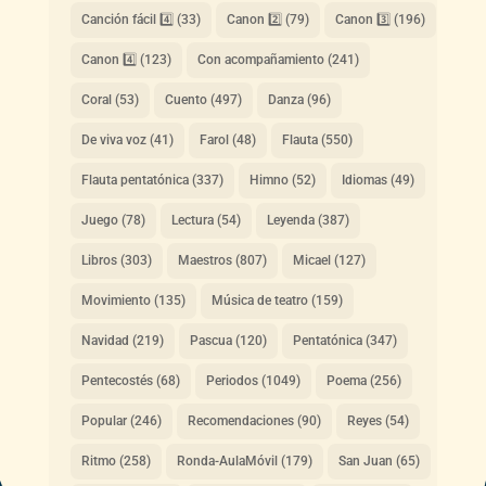
Canción fácil 4️⃣
(33)
Canon 2️⃣
(79)
Canon 3️⃣
(196)
Canon 4️⃣
(123)
Con acompañamiento
(241)
Coral
(53)
Cuento
(497)
Danza
(96)
De viva voz
(41)
Farol
(48)
Flauta
(550)
Flauta pentatónica
(337)
Himno
(52)
Idiomas
(49)
Juego
(78)
Lectura
(54)
Leyenda
(387)
Libros
(303)
Maestros
(807)
Micael
(127)
Movimiento
(135)
Música de teatro
(159)
Navidad
(219)
Pascua
(120)
Pentatónica
(347)
Pentecostés
(68)
Periodos
(1049)
Poema
(256)
Popular
(246)
Recomendaciones
(90)
Reyes
(54)
Ritmo
(258)
Ronda-AulaMóvil
(179)
San Juan
(65)