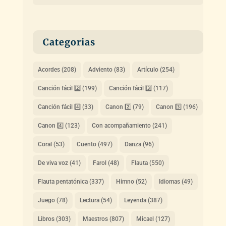
Categorias
Acordes
(208)
Adviento
(83)
Artículo
(254)
Canción fácil 2️⃣
(199)
Canción fácil 3️⃣
(117)
Canción fácil 4️⃣
(33)
Canon 2️⃣
(79)
Canon 3️⃣
(196)
Canon 4️⃣
(123)
Con acompañamiento
(241)
Coral
(53)
Cuento
(497)
Danza
(96)
De viva voz
(41)
Farol
(48)
Flauta
(550)
Flauta pentatónica
(337)
Himno
(52)
Idiomas
(49)
Juego
(78)
Lectura
(54)
Leyenda
(387)
Libros
(303)
Maestros
(807)
Micael
(127)